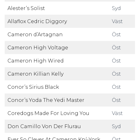
Alester’s Solist
Syd
Allaflox Cedric Diggory
Väst
Cameron d’Artagnan
Öst
Cameron High Voltage
Öst
Cameron High Wired
Öst
Cameron Killian Kelly
Öst
Conor’s Sirius Black
Öst
Conor’s Yoda The Yedi Master
Öst
Coredogs Made For Loving You
Väst
Don Camillo Von Der Flurau
Syd
Ever So Clever At Cameron Kní-York
Öst