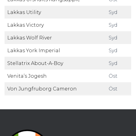
Lakkas Utility
Syd
Lakkas Victory
Syd
Lakkas Wolf River
Syd
Lakkas York Imperial
Syd
Stellatrix About-A-Boy
Syd
Venita’s Jogesh
Öst
Von Jungfruborg Cameron
Öst