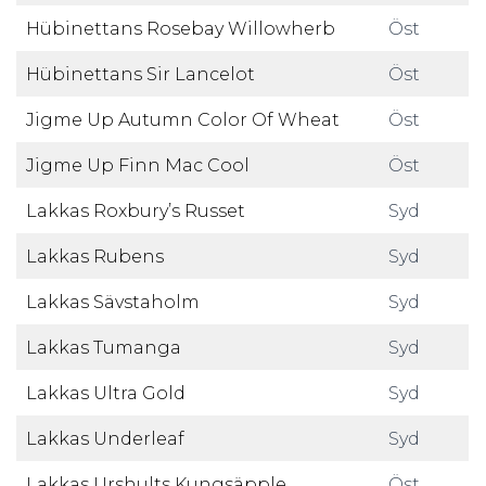
Hübinettans Rosebay Willowherb
Öst
Hübinettans Sir Lancelot
Öst
Jigme Up Autumn Color Of Wheat
Öst
Jigme Up Finn Mac Cool
Öst
Lakkas Roxbury’s Russet
Syd
Lakkas Rubens
Syd
Lakkas Sävstaholm
Syd
Lakkas Tumanga
Syd
Lakkas Ultra Gold
Syd
Lakkas Underleaf
Syd
Lakkas Urshults Kungsäpple
Öst