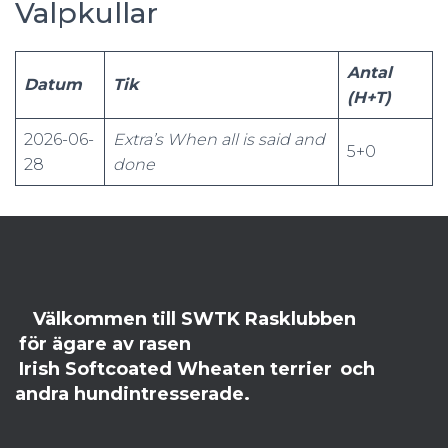
Valpkullar
Antal
Datum
Tik
(H+T)
2026-06-
Extra’s When all is said and
5+0
28
done
Välkommen till SWTK Rasklubben
för ägare av rasen
Irish Softcoated Wheaten terrier
och
andra hundintresserade.