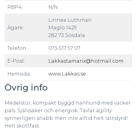
RBP4:
N/N
Linnea Luthman
Ägare:
Maglö 1429
282 73 Sösdala
Telefon:
073-517 57 07
E-Post:
Lakkastamarix@hotmail.com
Hemsida:
www.Lakkas.se
Övrig info
Medelstor, kompakt byggd hanhund med vacker
päls. Självsäker och energisk. Tävlar agility:
synnerligen snabb men inte alltid helt lättstyrd!
Helt skottfast.