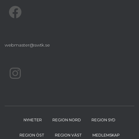
FACEBOOK
webmaster@swtk.se
INSTAGRAM
NYHETER
REGION NORD
REGION SYD
REGION ÖST
REGION VÄST
MEDLEMSKAP