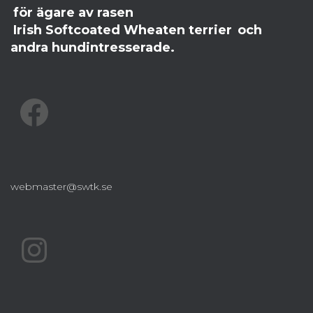
för ägare av rasen
Irish Softcoated Wheaten terrier
och
andra hundintresserade.
FACEBOOK
webmaster@swtk.se
INSTAGRAM