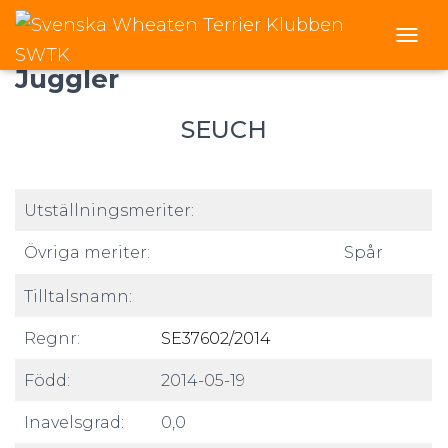
Fyra Tassar’s Feldegast The
T
O
Juggler
G
G
SEUCH
L
E
N
A
V
Utställningsmeriter:
I
G
Övriga meriter:
Spår
A
T
Tilltalsnamn:
I
O
N
Regnr:
SE37602/2014
Född:
2014-05-19
Inavelsgrad:
0,0