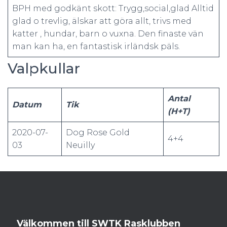
BPH med godkänt skott: Trygg,social,glad Alltid
glad o trevlig, älskar att göra allt, trivs med
katter , hundar, barn o vuxna. Den finaste vän
man kan ha, en fantastisk irländsk päls.
Valpkullar
Antal
Datum
Tik
(H+T)
2020-07-
Dog Rose Gold
4+4
03
Neuilly
Välkommen till SWTK Rasklubben