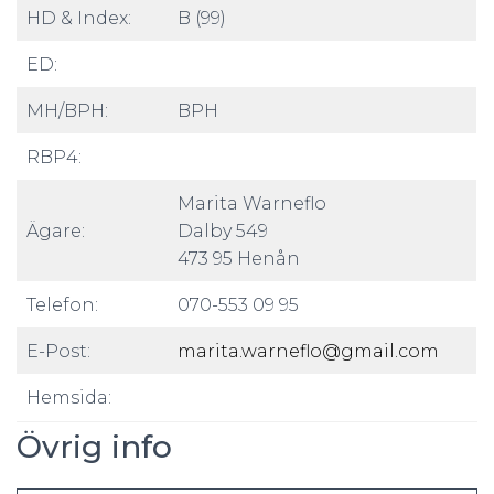
HD & Index:
B (99)
ED:
MH/BPH:
BPH
RBP4:
Marita Warneflo
Ägare:
Dalby 549
473 95 Henån
Telefon:
070-553 09 95
E-Post:
marita.warneflo@gmail.com
Hemsida:
Övrig info