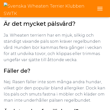
Wheaten Terrier Q&A
T
O
G
Är det mycket pälsvård?
G
L
Ja. Wheaten terriern har en mjuk, silkig och
E
N
ständigt växande päls som kräver regelbunden
A
vård. Hunden bör kammas flera gånger i veckan
V
för att undvika tovor, och klippas eller trimmas
I
G
ungefär var sjätte till åttonde vecka.
A
T
Fäller de?
I
O
Nej. Rasen fäller inte som många andra hundar,
N
vilket gör den populär bland allergiker. Dock kan
lös päls och smuts fastna i möbler och kläder om
man inte underhåller pälsen regelbundet.