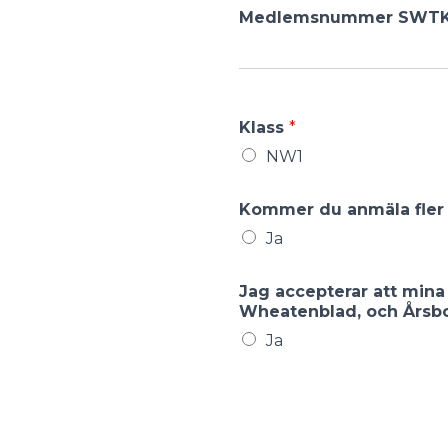
Medlemsnummer SWT
Klass
*
NW1
Kommer du anmäla fler h
Ja
Jag accepterar att mina
Wheatenblad, och Årsbo
Ja