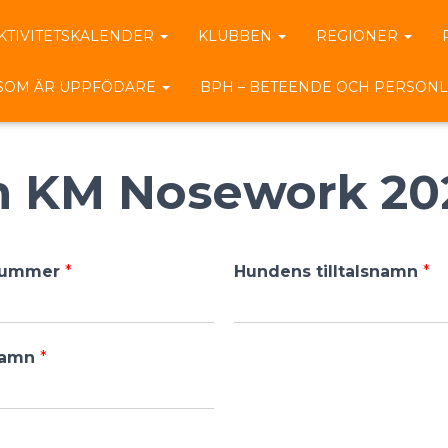
KTIVITETSKALENDER
KLUBBEN
REGIONER
 SOM ÄR UPPFÖDARE
BPH – BETEENDE OCH PERSONL
 KM Nosework 20
snummer
*
Hundens tilltalsnamn
*
 namn
*