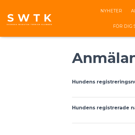
NYHETER
A
FÖR DIG
Anmälan
Hundens registrering
Hundens registrerade