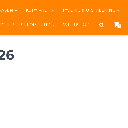
RASEN
KÖPA VALP
TÄVLING & UTSTÄLLNING
IGHETSTEST FÖR HUND
WEBBSHOP
0
26