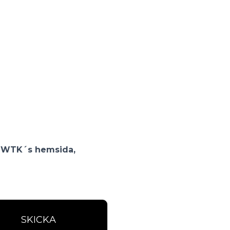
å SWTK´s hemsida,
SKICKA