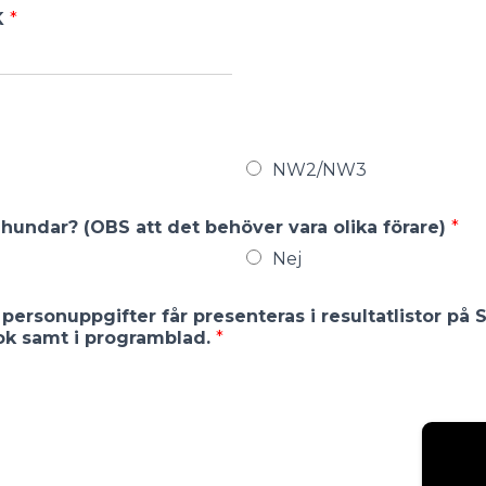
K
*
NW2/NW3
undar? (OBS att det behöver vara olika förare)
*
Nej
 personuppgifter får presenteras i resultatlistor p
k samt i programblad.
*