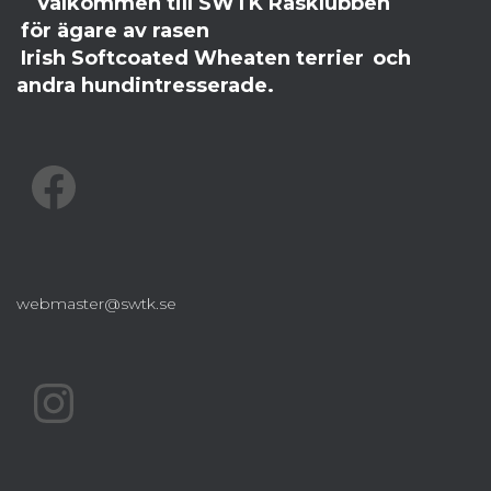
Välkommen till SWTK Rasklubben
för ägare av rasen
Irish Softcoated Wheaten terrier
och
andra hundintresserade.
FACEBOOK
webmaster@swtk.se
INSTAGRAM