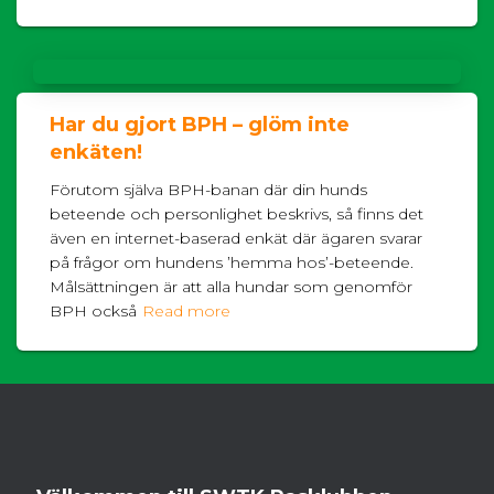
Har du gjort BPH – glöm inte
enkäten!
Förutom själva BPH-banan där din hunds
beteende och personlighet beskrivs, så finns det
även en internet-baserad enkät där ägaren svarar
på frågor om hundens ’hemma hos’-beteende.
Målsättningen är att alla hundar som genomför
BPH också
Read more