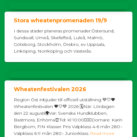
Stora wheatenpromenaden 19/9
I dessa städer planeras promenader:Östersund,
Sundsvall, Umeå, Skellefteå, Luleå, Malmö,
Göteborg, Stockholm, Örebro, ev Uppsala,
Linköping, Norrköping och Västerås.
Wheatenfestivalen 2026
Region Öst inbjuder till officiell utställning 💚🤍🧡
Wheatenfestivalen 🧡🤍💚 2026 🗓️När: Lördagen
den 22 augusti🌍Var: Svenska Hundklubben,
Bastmora, Enhörna⏰Tid: Kl 10:00👩🏻‍⚖️Domare: Karin
Bergbom, FIN Klasser Pris Valpklass 4-6 mån 280:-
Valpklass 6-9 mån 280:- Juniorklass
Read more