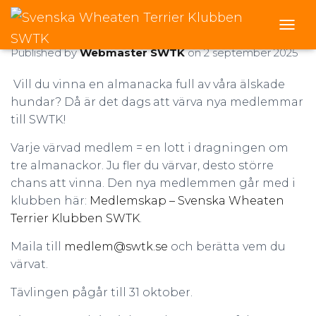
VÄRVNINGSTÄVLING
T
O
Published by
Webmaster SWTK
on
2 september 2025
G
G
Vill du vinna en almanacka full av våra älskade
L
hundar? Då är det dags att värva nya medlemmar
E
N
till SWTK!
A
V
Varje värvad medlem = en lott i dragningen om
I
tre almanackor. Ju fler du värvar, desto större
G
chans att vinna. Den nya medlemmen går med i
A
T
klubben här:
Medlemskap – Svenska Wheaten
I
Terrier Klubben SWTK
.
O
N
Maila till
medlem@swtk.se
och berätta vem du
värvat.
Tävlingen pågår till 31 oktober.