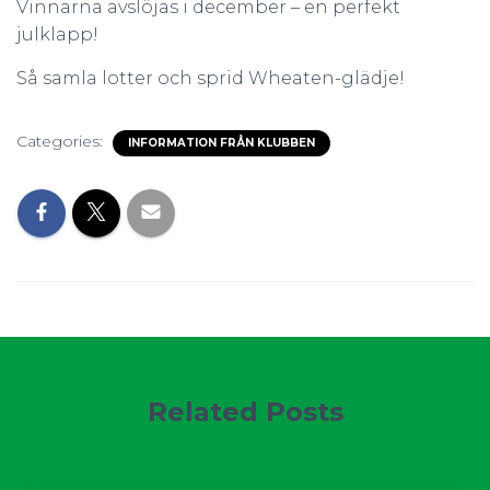
Vinnarna avslöjas i december – en perfekt
julklapp!
Så samla lotter och sprid Wheaten-glädje!
Categories:
INFORMATION FRÅN KLUBBEN
Related Posts