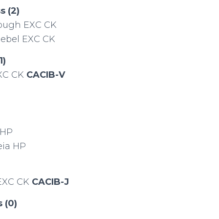
s (2)
Tough EXC CK
Rebel EXC CK
1)
EXC CK
CACIB-V
 HP
eia HP
 EXC CK
CACIB-J
 (0)