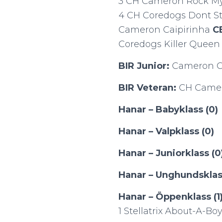
3 CH Cameron Rock M
4 CH Coredogs Dont S
Cameron Caipirinha
C
Coredogs Killer Quee
BIR Junior:
Cameron C
BIR Veteran:
CH Camer
Hanar – Babyklass (0)
Hanar – Valpklass (0)
Hanar – Juniorklass (0
Hanar – Unghundsklas
Hanar – Öppenklass (1
1 Stellatrix About-A-B