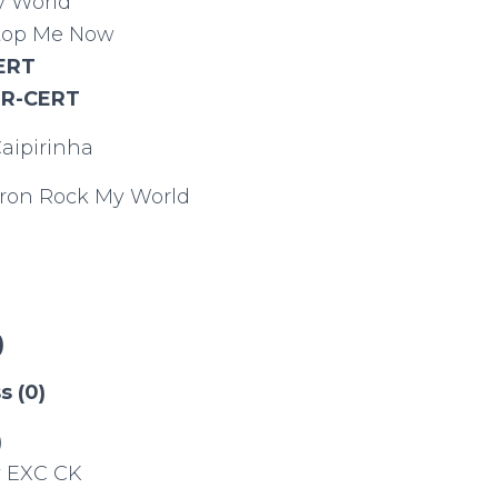
y World
top Me Now
ERT
n
R-CERT
aipirinha
on Rock My World
)
s (0)
)
oy EXC CK