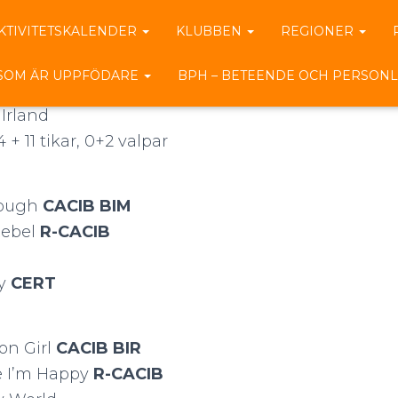
KTIVITETSKALENDER
KLUBBEN
REGIONER
20 Stoxa INT
 SOM ÄR UPPFÖDARE
BPH – BETEENDE OCH PERSONL
Irland
+ 11 tikar, 0+2 valpar
Tough
CACIB BIM
Rebel
R-CACIB
oy
CERT
on Girl
CACIB BIR
e I’m Happy
R-CACIB