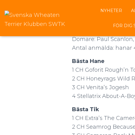
NYHETER
A
2024-07-
FÖR DIG
Domare: Paul Scanlon, 
Antal anmälda: hanar 4 
Bästa Hane
1 CH Goforit Rough’n 
2 CH Honeyrags Wild 
3 CH Venita’s Jogesh
4 Stellatrix About-A-B
Bästa Tik
1 CH Extra’s The Camer
2 CH Seamrog Becaus