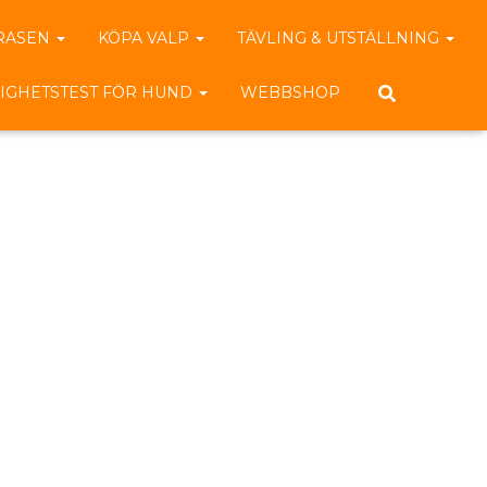
RASEN
KÖPA VALP
TÄVLING & UTSTÄLLNING
IGHETSTEST FÖR HUND
WEBBSHOP