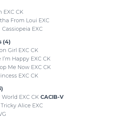
en EXC CK
rtha From Loui EXC
 Cassiopeia EXC
 (4)
on Girl EXC CK
 I’m Happy EXC CK
top Me Now EXC CK
rincess EXC CK
3)
y World EXC CK
CACIB-V
Tricky Alice EXC
 VG