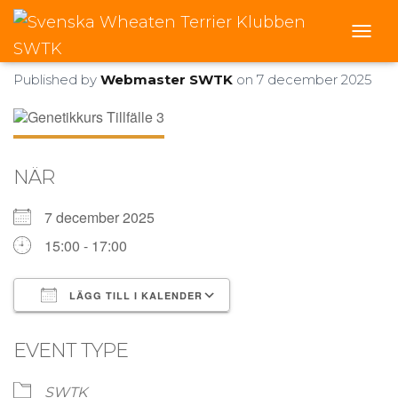
Genetikkurs Tillfälle 3
T
O
Published by
Webmaster SWTK
on
7 december 2025
G
G
L
E
N
A
NÄR
V
I
7 december 2025
G
A
15:00 - 17:00
T
I
O
LÄGG TILL I KALENDER
N
Ladda ner ICS
Google Kalender
EVENT TYPE
SWTK